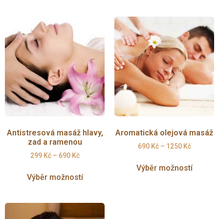
Antistresová masáž hlavy,
Aromatická olejová masáž
zad a ramenou
690
Kč
–
1250
Kč
299
Kč
–
690
Kč
Výběr možností
Výběr možností