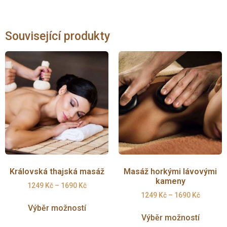
Související produkty
Královská thajská masáž
Masáž horkými lávovými
kameny
1249
Kč
–
1690
Kč
1249
Kč
–
1690
Kč
Výběr možností
Výběr možností