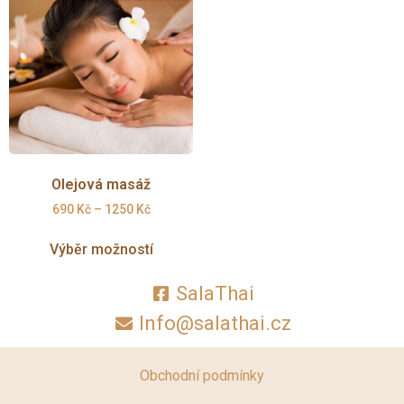
Olejová masáž
690
Kč
–
1250
Kč
Výběr možností
SalaThai
Info@salathai.cz
Obchodní podmínky