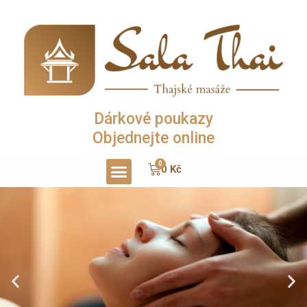
Dárkové poukazy
Objednejte online
0
Kč