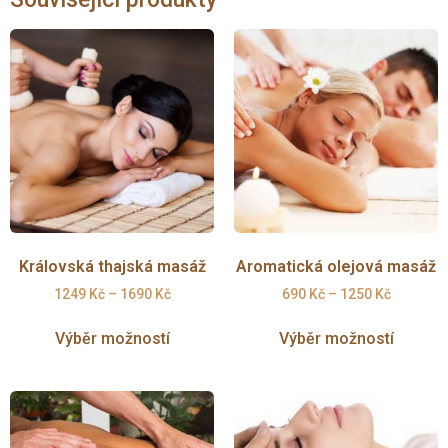
Královská thajská masáž
Aromatická olejová masáž
1249
Kč
–
1690
Kč
690
Kč
–
1250
Kč
Výběr možností
Výběr možností