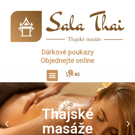
Dárkové poukazy
Objednejte online
0
Kč
Thajské
masáže