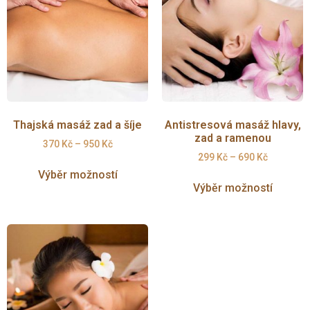
Thajská masáž zad a šíje
Antistresová masáž hlavy,
zad a ramenou
370
Kč
–
950
Kč
299
Kč
–
690
Kč
Výběr možností
Výběr možností