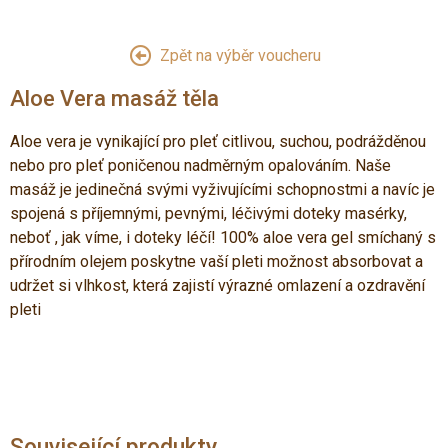
Zpět na výběr voucheru
Aloe Vera masáž těla
Aloe vera je vynikající pro pleť citlivou, suchou, podrážděnou
nebo pro pleť poničenou nadměrným opalováním. Naše
masáž je jedinečná svými vyživujícími schopnostmi a navíc je
spojená s příjemnými, pevnými, léčivými doteky masérky,
neboť , jak víme, i doteky léčí! 100% aloe vera gel smíchaný s
přírodním olejem poskytne vaší pleti možnost absorbovat a
udržet si vlhkost, která zajistí výrazné omlazení a ozdravění
pleti
Související produkty